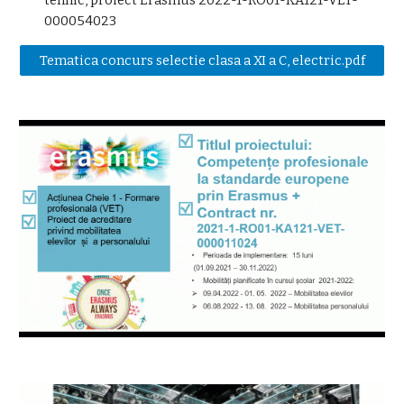
tehnic, proiect Erasmus 2022-1-RO01-KA121-VET-
000054023
Tematica concurs selectie clasa a XI a C, electric.pdf